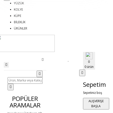
YÜZÜK
KOLYE
KÜPE
BİLEKLİK
ÜRÜNLER
0
0 ürün
Sepetim
Sepetiniz boş
POPÜLER
ALIŞVERİŞE
ARAMALAR
BAŞLA